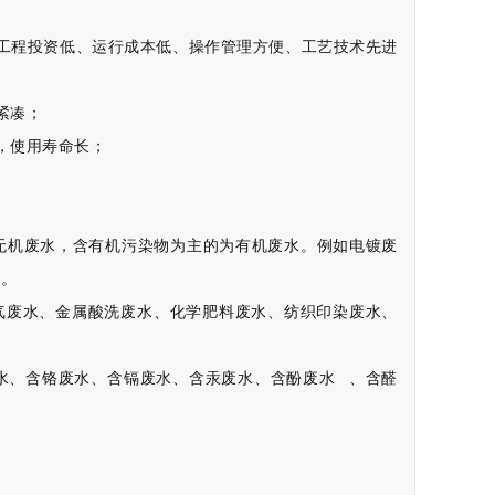
工程投资低、运行成本低、操作管理方便、工艺技术先进
紧凑；
，使用寿命长；
无机废水，含有机污染物为主的为有机废水。
例如电镀废
水。
气废水、金属酸洗废水、化学肥料废水、纺织印染废水、
水、含铬废水、含镉废水、含汞废水、
含酚废水
、含醛