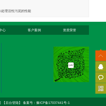
水处理活性污泥的性能
中心
客户案例
资质荣誉
QQ咨
询
在线留
言
司
【后台登陆】
备案号：豫ICP备17037441号-1