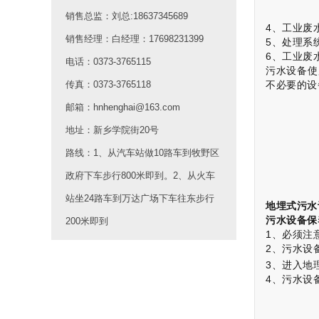
销售总监：刘总:18637345689
4、工业废
销售经理：白经理：17698231399
5、处理系
6、工业废
电话：0373-3765115
污水设备使
传真：0373-3765118
不必要的设
邮箱：hnhenghai@163.com
地址：新乡学院街20号
路线：1、从汽车站做10路车到牧野区
政府下车步行800米即到。2、从火车
站坐24路车到万达广场下车往东步行
地埋式污水
污水设备保
200米即到
1、必须注
2、污水设
3、进入
地
4、污水设